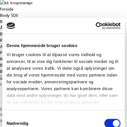
Gå
til
Forside
indholdet
Body SDS
Behandling
Åndedrætstræning
Body Session
Retreats, Morten
Denne hjemmeside bruger cookies
Anbefalinger
Praktisk info
Vi bruger cookies til at tilpasse vores indhold og
Nyheder
annoncer, til at vise dig funktioner til sociale medier og til
Behandlere & kontakt
at analysere vores trafik. Vi deler også oplysninger om
Book
din brug af vores hjemmeside med vores partnere inden
for sociale medier, annonceringspartnere og
Infoaften om Piskesmæld
analysepartnere. Vores partnere kan kombinere disse
04/02/2016
data med andre oplysninger, du har givet dem, eller som
-
08:04
de har indsamlet fra din brug af deres tjenester.
Infoaften om Piskesmæld
16.000 danskere bliver hvert år ramt af piskesmæld. Langt de
Samtykkevalg
fleste som følge af trafikuheld med påkørsel i bil bagfra.
Nødvendig