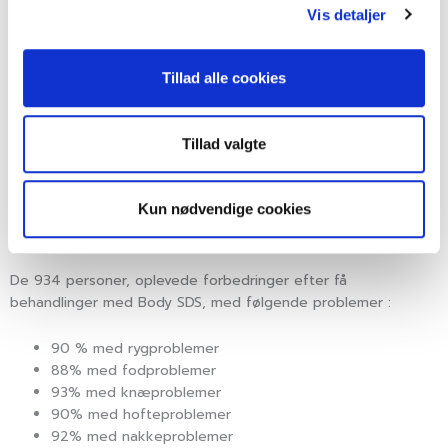
Vis detaljer
Tillad alle cookies
Statistikkerne
Tillad valgte
En undersøgelse omkring Body SDS fortaget i
november/december 2010, taler sit tydelige sprog.
Kun nødvendige cookies
Undersøgelsen blev foretaget mellem 934 vilkårlige kunder,
heriblandt 75 % kvinder og 25 % mænd.
De 934 personer, oplevede forbedringer efter få
behandlinger med Body SDS, med følgende problemer :
90 % med rygproblemer
88% med fodproblemer
93% med knæproblemer
90% med hofteproblemer
92% med nakkeproblemer