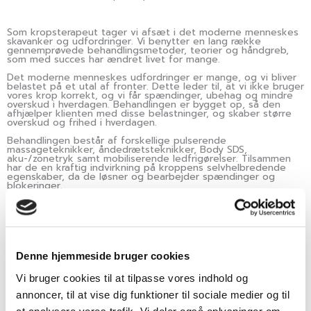
Som kropsterapeut tager vi afsæt i det moderne menneskes
skavanker og udfordringer. Vi benytter en lang række
gennemprøvede behandlingsmetoder, teorier og håndgreb,
som med succes har ændret livet for mange.
Det moderne menneskes udfordringer er mange, og vi bliver
belastet på et utal af fronter. Dette leder til, at vi ikke bruger
vores krop korrekt, og vi får spændinger, ubehag og mindre
overskud i hverdagen. Behandlingen er bygget op, så den
afhjælper klienten med disse belastninger, og skaber større
overskud og frihed i hverdagen.
Behandlingen består af forskellige pulserende
massageteknikker, åndedrætsteknikker, Body SDS,
aku-/zonetryk samt mobiliserende ledfrigørelser. Tilsammen
har de en kraftig indvirkning på kroppens selvhelbredende
egenskaber, da de løsner og bearbejder spændinger og
blokeringer.
Behandlingen henvender sig til alle aldersgrupper og kan
hjælpe på eksempelvis:
Allergi
Denne hjemmeside bruger cookies
Angst
Astma
Vi bruger cookies til at tilpasse vores indhold og
Betændelsestilstande
annoncer, til at vise dig funktioner til sociale medier og til
Eksem