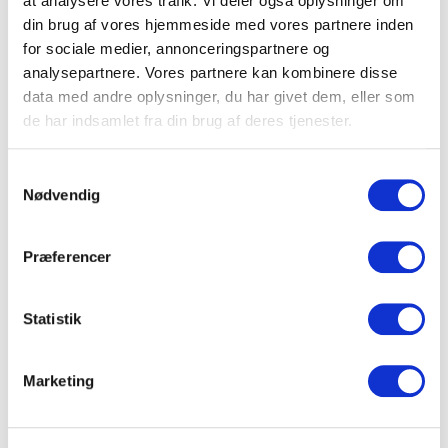
at analysere vores trafik. Vi deler også oplysninger om
Fordøjelsesproblemer
din brug af vores hjemmeside med vores partnere inden
Forstuvninger
for sociale medier, annonceringspartnere og
Gigt
analysepartnere. Vores partnere kan kombinere disse
Hovedpiner
data med andre oplysninger, du har givet dem, eller som
Kold skulder
de har indsamlet fra din brug af deres tjenester.
Kroniske infektioner
Samtykkevalg
Museskader
Nødvendig
Nakkeproblemer
Piskesmæld
Rygproblemer
Præferencer
Smerter
Stress
Tennisalbue
Statistik
Traumer
Ømhed og meget mere
Marketing