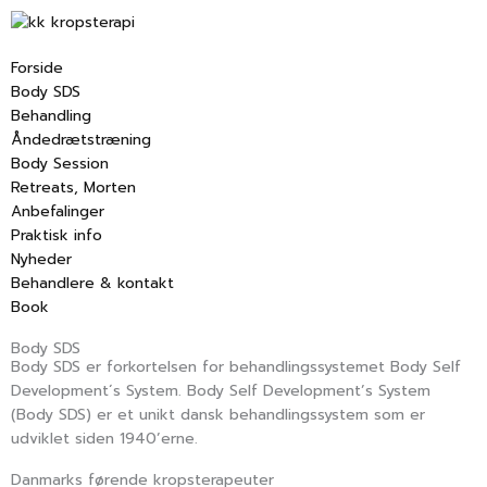
Gå
til
indholdet
Forside
Body SDS
Behandling
Åndedrætstræning
Body Session
Retreats, Morten
Anbefalinger
Praktisk info
Nyheder
Behandlere & kontakt
Book
Body SDS
Body SDS er forkortelsen for behandlingssystemet Body Self
Development´s System. Body Self Development’s System
(Body SDS) er et unikt dansk behandlingssystem som er
udviklet siden 1940’erne.
Danmarks førende kropsterapeuter