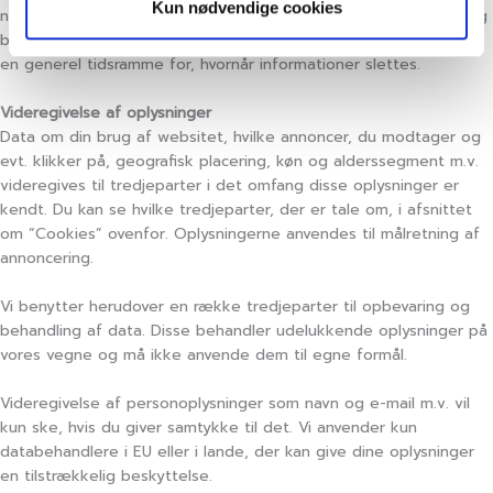
Kun nødvendige cookies
nødvendige. Perioden afhænger af karakteren af oplysningen og
baggrunden for opbevaring. Det er derfor ikke muligt at angive
en generel tidsramme for, hvornår informationer slettes.
Videregivelse af oplysninger
Data om din brug af websitet, hvilke annoncer, du modtager og
evt. klikker på, geografisk placering, køn og alderssegment m.v.
videregives til tredjeparter i det omfang disse oplysninger er
kendt. Du kan se hvilke tredjeparter, der er tale om, i afsnittet
om ”Cookies” ovenfor. Oplysningerne anvendes til målretning af
annoncering.
Vi benytter herudover en række tredjeparter til opbevaring og
behandling af data. Disse behandler udelukkende oplysninger på
vores vegne og må ikke anvende dem til egne formål.
Videregivelse af personoplysninger som navn og e-mail m.v. vil
kun ske, hvis du giver samtykke til det. Vi anvender kun
databehandlere i EU eller i lande, der kan give dine oplysninger
en tilstrækkelig beskyttelse.