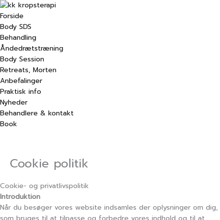
Gå
til
Forside
indholdet
Body SDS
Behandling
Åndedrætstræning
Body Session
Retreats, Morten
Anbefalinger
Praktisk info
Nyheder
Behandlere & kontakt
Book
Cookie politik
Cookie- og privatlivspolitik
Introduktion
Når du besøger vores website indsamles der oplysninger om dig,
som bruges til at tilpasse og forbedre vores indhold og til at