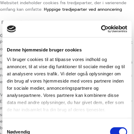
Websitet indeholder cookies fra tredjeparter, der i varierende
omfang kan omfatte:
Hyppige tredjeparter ved annoncering
Personoplysninger
Generelt
Personoplysninger er alle slags informationer, der i et eller andet
omfang kan henføres til dig. Når du benytter vores website
Denne hjemmeside bruger cookies
indsamler og behandler vi en række sådanne informationer. Det
Vi bruger cookies til at tilpasse vores indhold og
sker f.eks. ved alm. tilgang af indhold, hvis du tilmelder dig vores
annoncer, til at vise dig funktioner til sociale medier og til
nyhedsbrev, deltager i konkurrencer eller undersøgelser,
at analysere vores trafik. Vi deler også oplysninger om
registrerer dig som bruger eller abonnent, øvrig brug af services
din brug af vores hjemmeside med vores partnere inden
eller foretager køb via websitet.
for sociale medier, annonceringspartnere og
Vi indsamler og behandler typisk følgende typer af oplysninger:
analysepartnere. Vores partnere kan kombinere disse
Et unikt ID og tekniske oplysninger om din computer, tablet eller
data med andre oplysninger, du har givet dem, eller som
mobiltelefon, dit IP-nummer, geografisk placering, samt hvilke
de har indsamlet fra din brug af deres tjenester.
sider du klikker på (interesser). I det omfang du selv giver
eksplicit samtykke hertil og selv indtaster informationerne
Samtykkevalg
behandles desuden: Navn, telefonnummer, e-mail, adresse og
Nødvendig